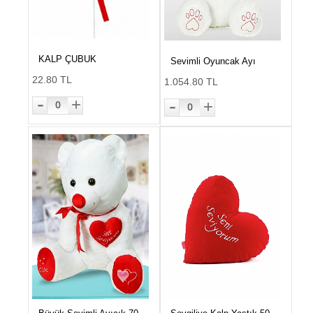
KALP ÇUBUK
Sevimli Oyuncak Ayı
22.80 TL
1.054.80 TL
-
-
+
+
0
0