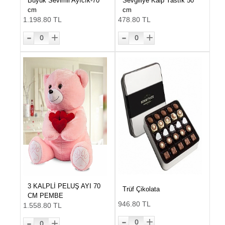
Büyük Sevimli Ayıcık-70
Sevgiliye Kalp Yastık 50
cm
cm
1.198.80 TL
478.80 TL
-
-
+
+
0
0
3 KALPLİ PELUŞ AYI 70
Trüf Çikolata
CM PEMBE
946.80 TL
1.558.80 TL
-
-
+
+
0
0