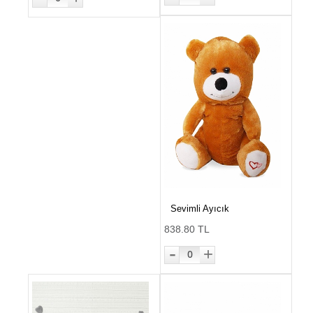
Sevimli Ayıcık
838.80 TL
-
+
0