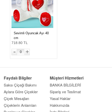
Sevimli Oyuncak Ayı 40
cm
718.80 TL
-
+
0
Faydalı Bilgiler
Müşteri Hizmetleri
Saksı Çiçeği Bakımı
BANKA BİLGİLERİ
Aylara Göre Çiçekler
Sipariş ve Teslimat
Çiçek Mesajları
Yasal Haklar
Çiçeklerin Anlamları
Hakkımızda
Burçlar ve Çiçekler
İade Bilgileri