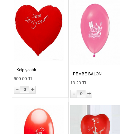
Kalp yastık
PEMBE BALON
900.00 TL
13.20 TL
-
+
0
-
+
0