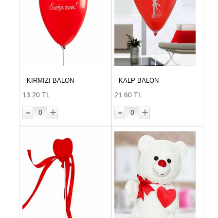
KIRMIZI BALON
KALP BALON
13.20 TL
21.60 TL
-
-
+
+
0
0