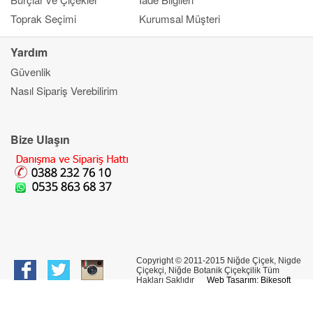
Toprak Seçimi
Kurumsal Müşteri
Yardım
Güvenlik
Kapat
Nasıl Sipariş Verebilirim
Ana Sayfa
Gönderim Amacı
Çiçek
Bize Ulaşın
Banka Bilgileri
Bilgi Merkezi
İletşim
Copyright © 2011-2015 Niğde Çiçek, Nigde
Çiçekçi, Niğde Botanik Çiçekçilik Tüm
Hakları Saklıdır
Web Tasarım: Bikesoft