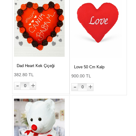
Dad Heart Kek Çiçeği
Love 50 Cm Kalp
382.80 TL
900.00 TL
-
-
+
+
0
0