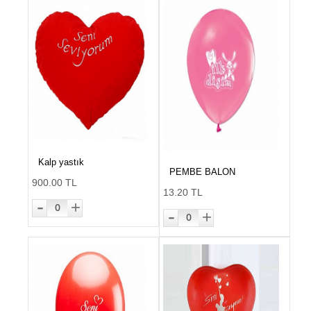
Kalp yastık
PEMBE BALON
900.00 TL
13.20 TL
-
+
0
-
+
0