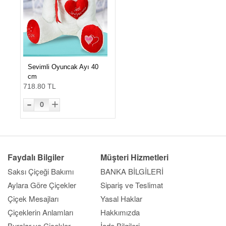
Sevimli Oyuncak Ayı 40
cm
718.80 TL
-
+
0
Faydalı Bilgiler
Müşteri Hizmetleri
Saksı Çiçeği Bakımı
BANKA BİLGİLERİ
Aylara Göre Çiçekler
Sipariş ve Teslimat
Çiçek Mesajları
Yasal Haklar
Çiçeklerin Anlamları
Hakkımızda
Burçlar ve Çiçekler
İade Bilgileri