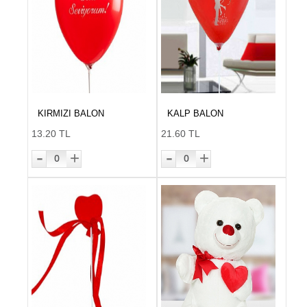
KIRMIZI BALON
KALP BALON
13.20 TL
21.60 TL
-
-
+
+
0
0