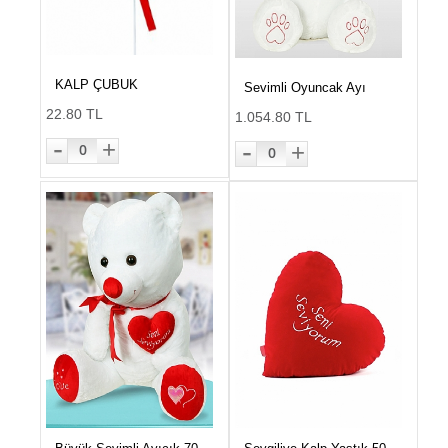
KALP ÇUBUK
Sevimli Oyuncak Ayı
22.80 TL
1.054.80 TL
-
-
+
+
0
0