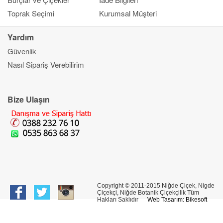
Toprak Seçimi
Kurumsal Müşteri
Yardım
Güvenlik
Kapat
Nasıl Sipariş Verebilirim
Ana Sayfa
Gönderim Amacı
Çiçek
Bize Ulaşın
Banka Bilgileri
Bilgi Merkezi
İletşim
Copyright © 2011-2015 Niğde Çiçek, Nigde
Çiçekçi, Niğde Botanik Çiçekçilik Tüm
Hakları Saklıdır
Web Tasarım: Bikesoft