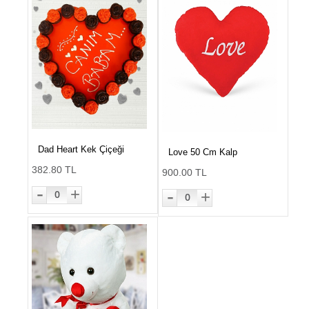
Dad Heart Kek Çiçeği
Love 50 Cm Kalp
382.80 TL
900.00 TL
-
-
+
+
0
0