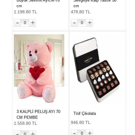
Büyük Sevimli Ayıcık-70
Sevgiliye Kalp Yastık 50
cm
cm
1.198.80 TL
478.80 TL
-
-
+
+
0
0
3 KALPLİ PELUŞ AYI 70
Trüf Çikolata
CM PEMBE
946.80 TL
1.558.80 TL
-
-
+
+
0
0