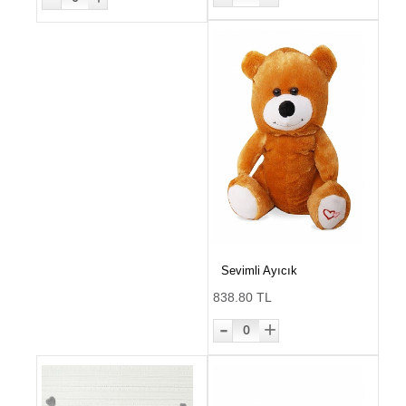
Sevimli Ayıcık
838.80 TL
-
+
0