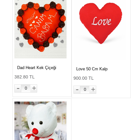
Dad Heart Kek Çiçeği
Love 50 Cm Kalp
382.80 TL
900.00 TL
-
-
+
+
0
0