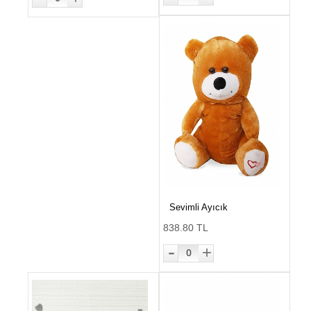
Sevimli Ayıcık
838.80 TL
-
+
0