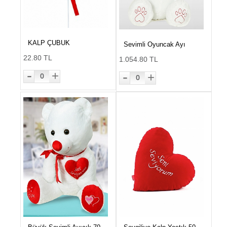
KALP ÇUBUK
Sevimli Oyuncak Ayı
22.80 TL
1.054.80 TL
-
-
+
+
0
0