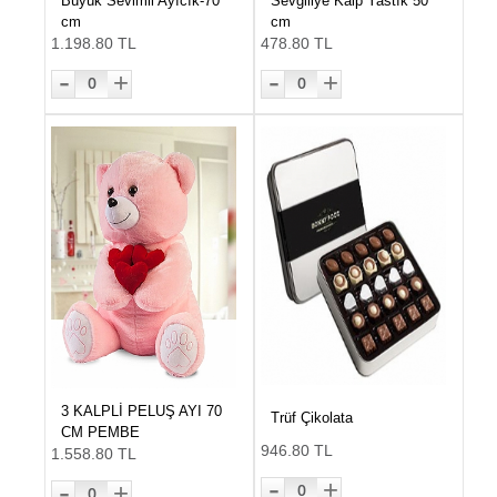
Büyük Sevimli Ayıcık-70
Sevgiliye Kalp Yastık 50
cm
cm
1.198.80 TL
478.80 TL
-
-
+
+
0
0
3 KALPLİ PELUŞ AYI 70
Trüf Çikolata
CM PEMBE
946.80 TL
1.558.80 TL
-
-
+
+
0
0