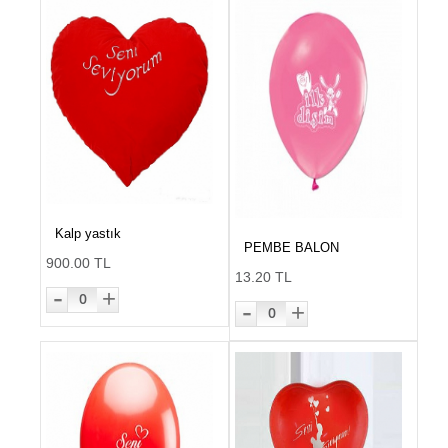
Kalp yastık
PEMBE BALON
900.00 TL
13.20 TL
-
+
0
-
+
0