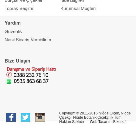
Toprak Seçimi
Kurumsal Müşteri
Yardım
Güvenlik
Kapat
Nasıl Sipariş Verebilirim
Ana Sayfa
Gönderim Amacı
Çiçek
Bize Ulaşın
Banka Bilgileri
Bilgi Merkezi
İletşim
Copyright © 2011-2015 Niğde Çiçek, Nigde
Çiçekçi, Niğde Botanik Çiçekçilik Tüm
Hakları Saklıdır
Web Tasarım: Bikesoft