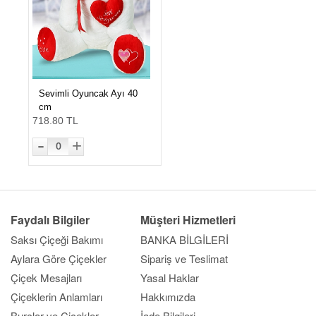
Sevimli Oyuncak Ayı 40
cm
718.80 TL
-
+
0
Faydalı Bilgiler
Müşteri Hizmetleri
Saksı Çiçeği Bakımı
BANKA BİLGİLERİ
Aylara Göre Çiçekler
Sipariş ve Teslimat
Çiçek Mesajları
Yasal Haklar
Çiçeklerin Anlamları
Hakkımızda
Burçlar ve Çiçekler
İade Bilgileri