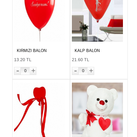
KIRMIZI BALON
KALP BALON
13.20 TL
21.60 TL
-
-
+
+
0
0