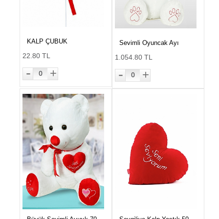
KALP ÇUBUK
Sevimli Oyuncak Ayı
22.80 TL
1.054.80 TL
-
-
+
+
0
0