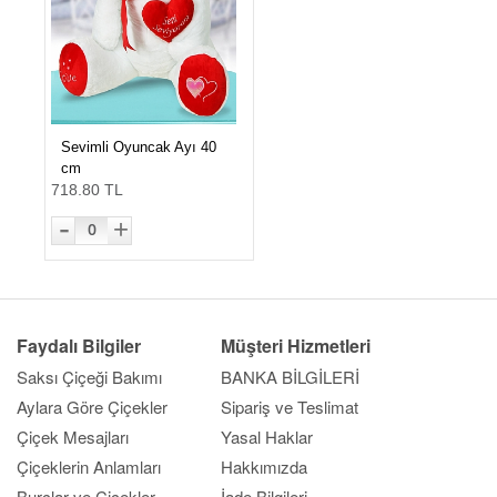
Sevimli Oyuncak Ayı 40
cm
718.80 TL
-
+
0
Faydalı Bilgiler
Müşteri Hizmetleri
Saksı Çiçeği Bakımı
BANKA BİLGİLERİ
Aylara Göre Çiçekler
Sipariş ve Teslimat
Çiçek Mesajları
Yasal Haklar
Çiçeklerin Anlamları
Hakkımızda
Burçlar ve Çiçekler
İade Bilgileri