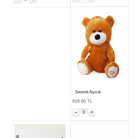
Sevimli Ayıcık
838.80 TL
-
+
0