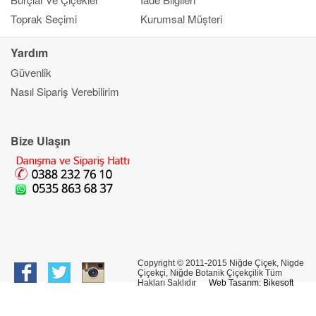
Toprak Seçimi
Kurumsal Müşteri
Yardım
Güvenlik
Kapat
Nasıl Sipariş Verebilirim
Ana Sayfa
Gönderim Amacı
Çiçek
Bize Ulaşın
Banka Bilgileri
Bilgi Merkezi
İletşim
Copyright © 2011-2015 Niğde Çiçek, Nigde
Çiçekçi, Niğde Botanik Çiçekçilik Tüm
Hakları Saklıdır
Web Tasarım: Bikesoft