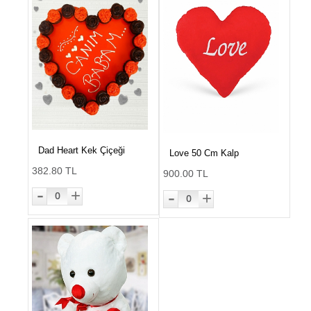
Dad Heart Kek Çiçeği
Love 50 Cm Kalp
382.80 TL
900.00 TL
-
-
+
+
0
0