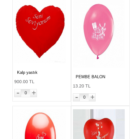
Kalp yastık
PEMBE BALON
900.00 TL
13.20 TL
-
+
0
-
+
0