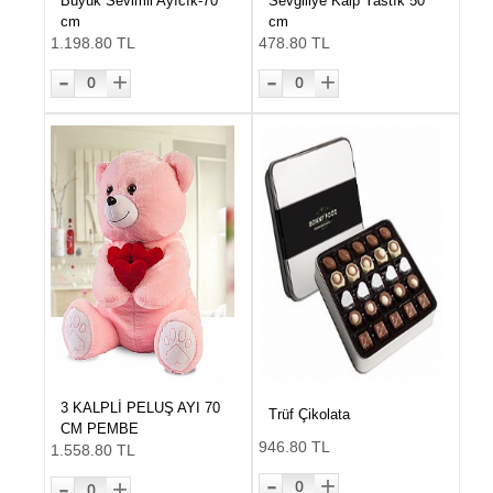
Büyük Sevimli Ayıcık-70
Sevgiliye Kalp Yastık 50
cm
cm
1.198.80 TL
478.80 TL
-
-
+
+
0
0
3 KALPLİ PELUŞ AYI 70
Trüf Çikolata
CM PEMBE
946.80 TL
1.558.80 TL
-
-
+
+
0
0