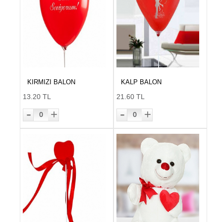
KIRMIZI BALON
KALP BALON
13.20 TL
21.60 TL
-
-
+
+
0
0