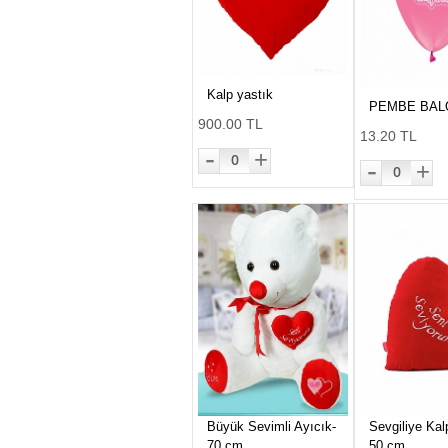
Kalp yastık
PEMBE BAL
900.00 TL
13.20 TL
-
+
0
-
+
0
Büyük Sevimli Ayıcık-
Sevgiliye Kal
70 cm
50 cm