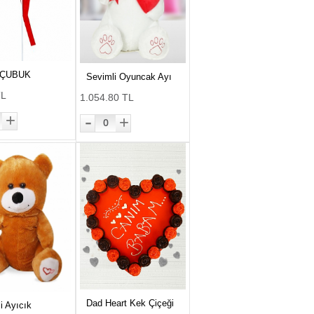
 ÇUBUK
Sevimli Oyuncak Ayı
TL
1.054.80 TL
-
+
+
0
Dad Heart Kek Çiçeği
i Ayıcık