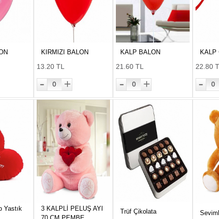
ON
KIRMIZI BALON
KALP BALON
KALP
13.20 TL
21.60 TL
22.80 
-
-
-
+
+
0
0
0
p Yastık
3 KALPLİ PELUŞ AYI
Trüf Çikolata
Seviml
70 CM PEMBE