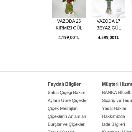
VAZODA 25
VAZODA 17
KIRMIZI GÜL
BEYAZ GÜL
4.199,00TL
4.599,00TL
Faydalı Bilgiler
Müşteri Hizme
Saksı Çiçeği Bakımı
BANKA BİLGİL
Aylara Göre Çiçekler
Sipariş ve Tesl
Çiçek Mesajları
Yasal Haklar
Çiçeklerin Anlamları
Hakkımızda
Burçlar ve Çiçekler
İade Bilgileri
Toprak Seçimi
Kurumsal Müşte