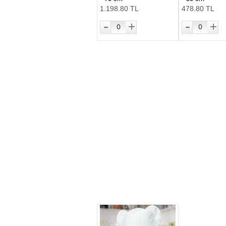
1.198.80 TL
478.80 TL
-
-
+
+
0
0