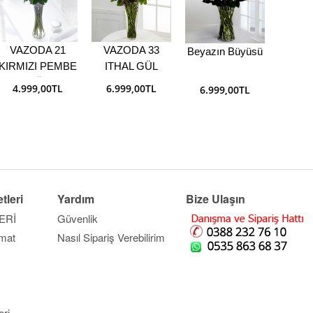
Pembe 
VAZODA 21
VAZODA 33
Beyazın Büyüsü
KIRMIZI PEMBE
ITHAL GÜL
3.9
GÜL
4.999,00TL
6.999,00TL
6.999,00TL
tleri
Yardım
Bize Ulaşın
ERİ
Güvenlik
imat
Nasıl Sipariş Verebilirim
ri