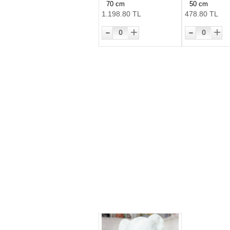
70 cm
50 cm
1.198.80 TL
478.80 TL
-
-
+
+
0
0