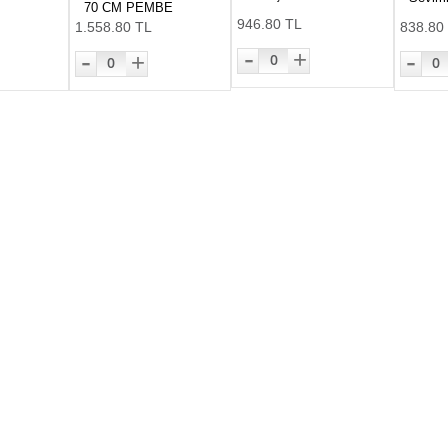
70 CM PEMBE
946.80 TL
1.558.80 TL
838.80
-
-
-
+
+
0
0
0