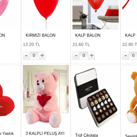
ON
KIRMIZI BALON
KALP BALON
KALP
13.20 TL
21.60 TL
22.80 
-
-
-
+
+
0
0
0
p Yastık
3 KALPLİ PELUŞ AYI
Trüf Çikolata
Seviml