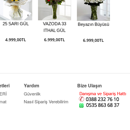
25 SARI GÜL
VAZODA 33
Beyazın Büyüsü
SÜ
ITHAL GÜL
4.999,00TL
6.999,00TL
6.999,00TL
5.9
tleri
Yardım
Bize Ulaşın
ERİ
Güvenlik
imat
Nasıl Sipariş Verebilirim