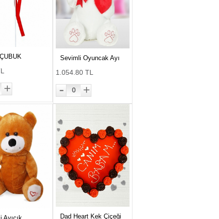
 ÇUBUK
Sevimli Oyuncak Ayı
TL
1.054.80 TL
-
+
+
0
Dad Heart Kek Çiçeği
i Ayıcık