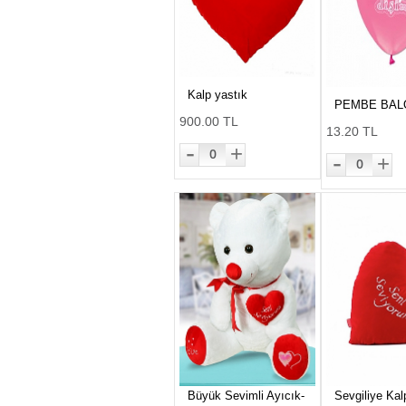
Kalp yastık
PEMBE BAL
900.00 TL
13.20 TL
-
+
0
-
+
0
Büyük Sevimli Ayıcık-
Sevgiliye Kal