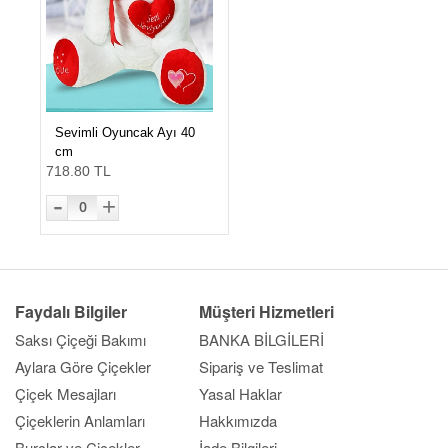
Sevimli Oyuncak Ayı 40
cm
718.80 TL
-
+
0
Faydalı Bilgiler
Müşteri Hizmetleri
Saksı Çiçeği Bakımı
BANKA BİLGİLERİ
Aylara Göre Çiçekler
Sipariş ve Teslimat
Çiçek Mesajları
Yasal Haklar
Çiçeklerin Anlamları
Hakkımızda
Burçlar ve Çiçekler
İade Bilgileri