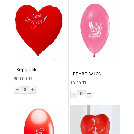
Kalp yastık
PEMBE BALON
900.00 TL
13.20 TL
-
+
0
-
+
0