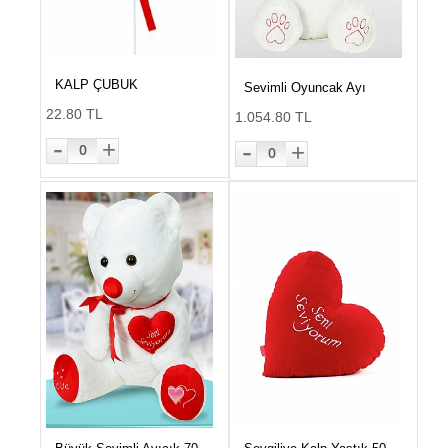
KALP ÇUBUK
Sevimli Oyuncak Ayı
22.80 TL
1.054.80 TL
-
-
+
+
0
0