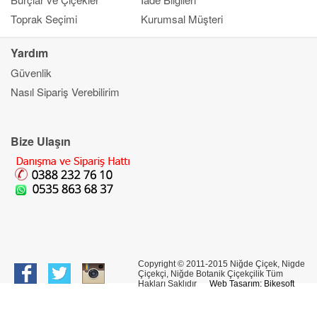
Toprak Seçimi
Kurumsal Müşteri
Yardım
Güvenlik
Kapat
Nasıl Sipariş Verebilirim
Ana Sayfa
Gönderim Amacı
Çiçek
Bize Ulaşın
Banka Bilgileri
Bilgi Merkezi
İletşim
Copyright © 2011-2015 Niğde Çiçek, Nigde
Çiçekçi, Niğde Botanik Çiçekçilik Tüm
Hakları Saklıdır
Web Tasarım: Bikesoft