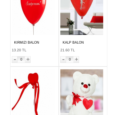
KIRMIZI BALON
KALP BALON
13.20 TL
21.60 TL
-
-
+
+
0
0