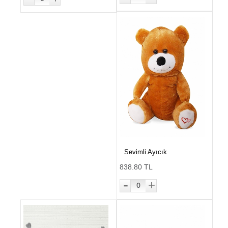
Sevimli Ayıcık
838.80 TL
-
+
0