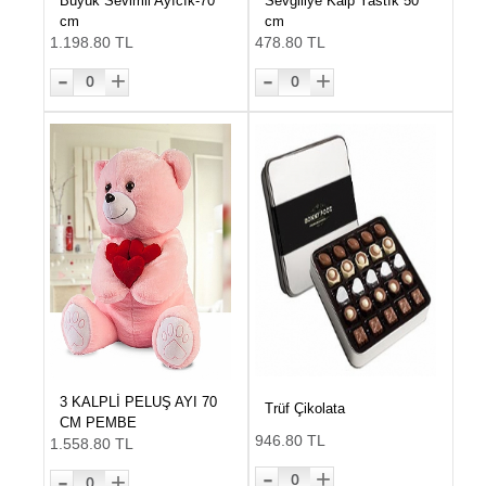
Büyük Sevimli Ayıcık-70
Sevgiliye Kalp Yastık 50
cm
cm
1.198.80 TL
478.80 TL
-
-
+
+
0
0
3 KALPLİ PELUŞ AYI 70
Trüf Çikolata
CM PEMBE
946.80 TL
1.558.80 TL
-
-
+
+
0
0