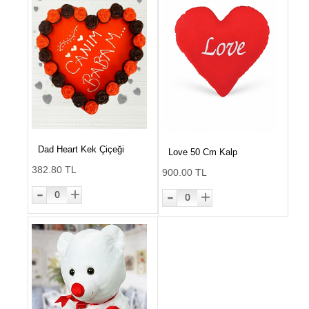
Dad Heart Kek Çiçeği
Love 50 Cm Kalp
382.80 TL
900.00 TL
-
-
+
+
0
0