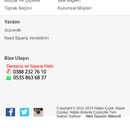
Toprak Seçimi
Kurumsal Müşteri
Yardım
Güvenlik
Kapat
Nasıl Sipariş Verebilirim
Ana Sayfa
Gönderim Amacı
Çiçek
Bize Ulaşın
Banka Bilgileri
Bilgi Merkezi
İletşim
Copyright © 2011-2015 Niğde Çiçek, Nigde
Çiçekçi, Niğde Botanik Çiçekçilik Tüm
Hakları Saklıdır
Web Tasarım: Bikesoft