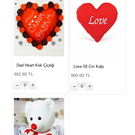
Dad Heart Kek Çiçeği
Love 50 Cm Kalp
382.80 TL
900.00 TL
-
-
+
+
0
0