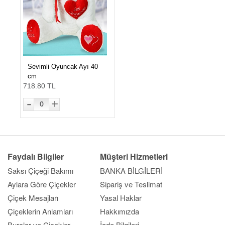
Sevimli Oyuncak Ayı 40
cm
718.80 TL
-
+
0
Faydalı Bilgiler
Müşteri Hizmetleri
Saksı Çiçeği Bakımı
BANKA BİLGİLERİ
Aylara Göre Çiçekler
Sipariş ve Teslimat
Çiçek Mesajları
Yasal Haklar
Çiçeklerin Anlamları
Hakkımızda
Burçlar ve Çiçekler
İade Bilgileri