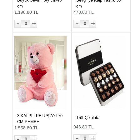
Büyük Sevimli Ayıcık-70
Sevgiliye Kalp Yastık 50
cm
cm
1.198.80 TL
478.80 TL
-
-
+
+
0
0
3 KALPLİ PELUŞ AYI 70
Trüf Çikolata
CM PEMBE
946.80 TL
1.558.80 TL
-
-
+
+
0
0