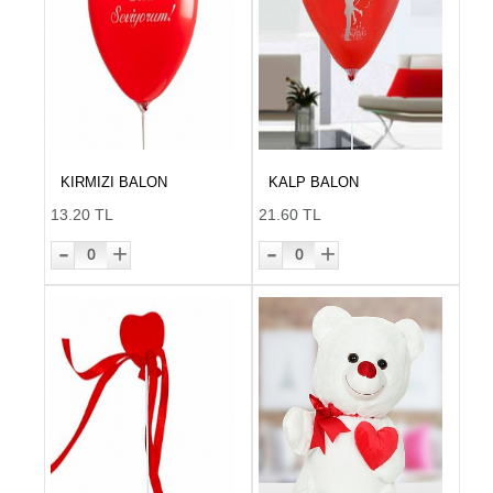
KIRMIZI BALON
KALP BALON
13.20 TL
21.60 TL
-
-
+
+
0
0