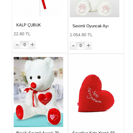
KALP ÇUBUK
Sevimli Oyuncak Ayı
22.80 TL
1.054.80 TL
-
-
+
+
0
0