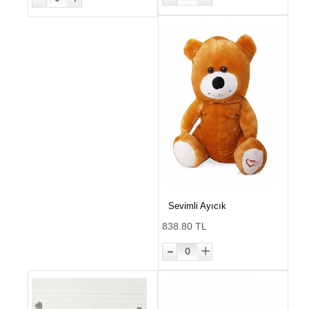
Sevimli Ayıcık
838.80 TL
-
+
0