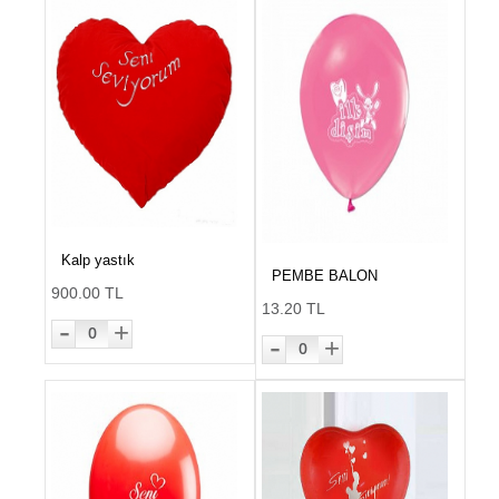
Kalp yastık
PEMBE BALON
900.00 TL
13.20 TL
-
+
0
-
+
0