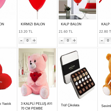
ON
KIRMIZI BALON
KALP BALON
KALP
13.20 TL
21.60 TL
22.80 
-
-
-
+
+
0
0
0
p Yastık
3 KALPLİ PELUŞ AYI
Trüf Çikolata
Seviml
70 CM PEMBE