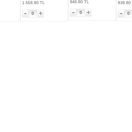
946.80 TL
1.558.80 TL
838.80
-
-
-
+
+
0
0
0