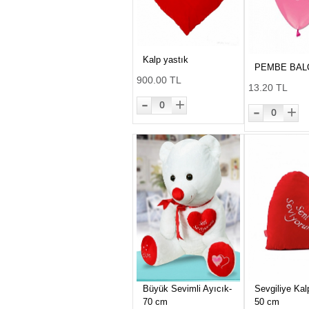
Kalp yastık
PEMBE BAL
900.00 TL
13.20 TL
-
+
0
-
+
0
Büyük Sevimli Ayıcık-
Sevgiliye Kal
70 cm
50 cm