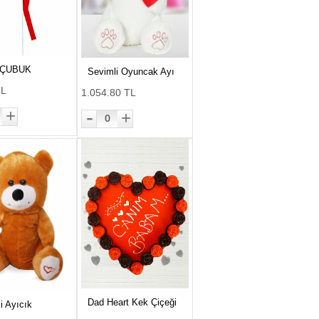
 ÇUBUK
Sevimli Oyuncak Ayı
TL
1.054.80 TL
-
+
+
0
Dad Heart Kek Çiçeği
i Ayıcık