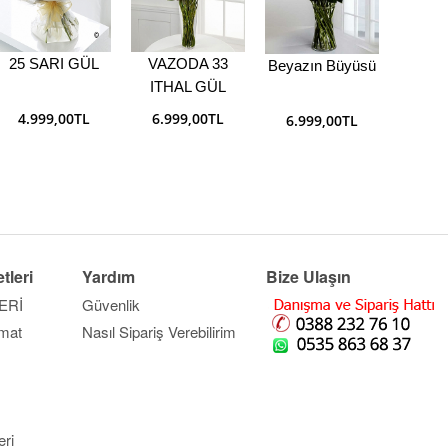
25 SARI GÜL
VAZODA 33
Beyazın Büyüsü
SÜ
ITHAL GÜL
4.999,00TL
6.999,00TL
6.999,00TL
5.9
tleri
Yardım
Bize Ulaşın
ERİ
Güvenlik
imat
Nasıl Sipariş Verebilirim
ri