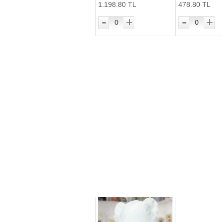
1.198.80 TL
478.80 TL
-
-
+
+
0
0