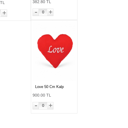
382.80 TL
 TL
-
+
+
0
Love 50 Cm Kalp
900.00 TL
-
+
0