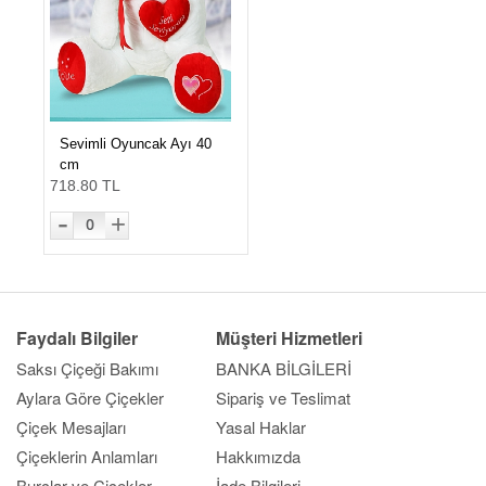
Sevimli Oyuncak Ayı 40
cm
718.80 TL
-
+
0
Faydalı Bilgiler
Müşteri Hizmetleri
Saksı Çiçeği Bakımı
BANKA BİLGİLERİ
Aylara Göre Çiçekler
Sipariş ve Teslimat
Çiçek Mesajları
Yasal Haklar
Çiçeklerin Anlamları
Hakkımızda
Burçlar ve Çiçekler
İade Bilgileri