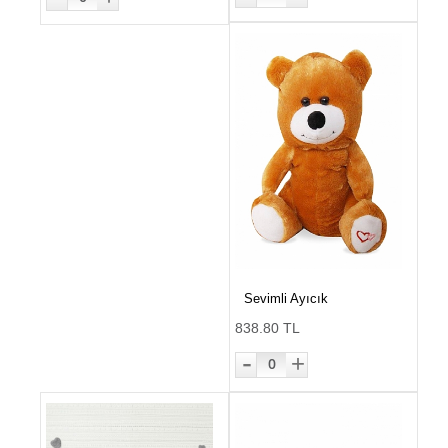
Sevimli Ayıcık
838.80 TL
-
+
0