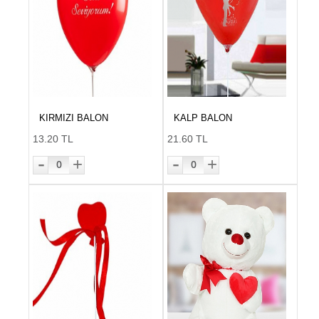
KIRMIZI BALON
KALP BALON
13.20 TL
21.60 TL
-
-
+
+
0
0