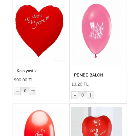
Kalp yastık
PEMBE BALON
900.00 TL
13.20 TL
-
+
0
-
+
0