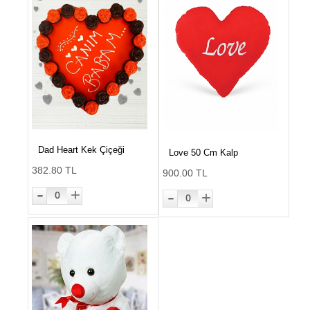
Dad Heart Kek Çiçeği
Love 50 Cm Kalp
382.80 TL
900.00 TL
-
-
+
+
0
0