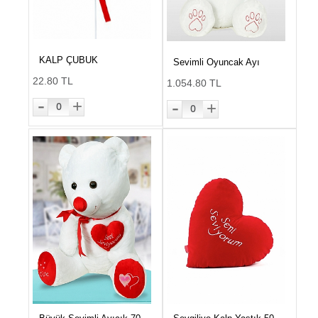
KALP ÇUBUK
Sevimli Oyuncak Ayı
22.80 TL
1.054.80 TL
-
-
+
+
0
0