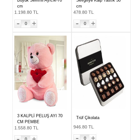
Büyük Sevimli Ayıcık-70
Sevgiliye Kalp Yastık 50
cm
cm
1.198.80 TL
478.80 TL
-
-
+
+
0
0
3 KALPLİ PELUŞ AYI 70
Trüf Çikolata
CM PEMBE
946.80 TL
1.558.80 TL
-
-
+
+
0
0