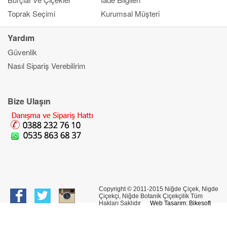
Toprak Seçimi
Kurumsal Müşteri
Yardım
Güvenlik
Kapat
Nasıl Sipariş Verebilirim
Ana Sayfa
Gönderim Amacı
Çiçek
Bize Ulaşın
Banka Bilgileri
Bilgi Merkezi
İletşim
Copyright © 2011-2015 Niğde Çiçek, Nigde
Çiçekçi, Niğde Botanik Çiçekçilik Tüm
Hakları Saklıdır
Web Tasarım: Bikesoft