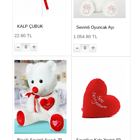
KALP ÇUBUK
Sevimli Oyuncak Ayı
22.80 TL
1.054.80 TL
-
-
+
+
0
0