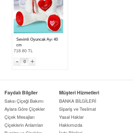
Sevimli Oyuncak Ayı 40
cm
718.80 TL
-
+
0
Faydalı Bilgiler
Müşteri Hizmetleri
Saksı Çiçeği Bakımı
BANKA BİLGİLERİ
Aylara Göre Çiçekler
Sipariş ve Teslimat
Çiçek Mesajları
Yasal Haklar
Çiçeklerin Anlamları
Hakkımızda
Burçlar ve Çiçekler
İade Bilgileri