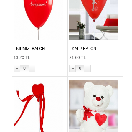
KIRMIZI BALON
KALP BALON
13.20 TL
21.60 TL
-
-
+
+
0
0