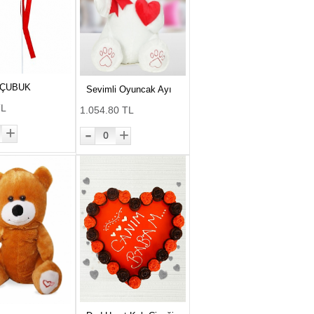
 ÇUBUK
Sevimli Oyuncak Ayı
TL
1.054.80 TL
-
+
+
0