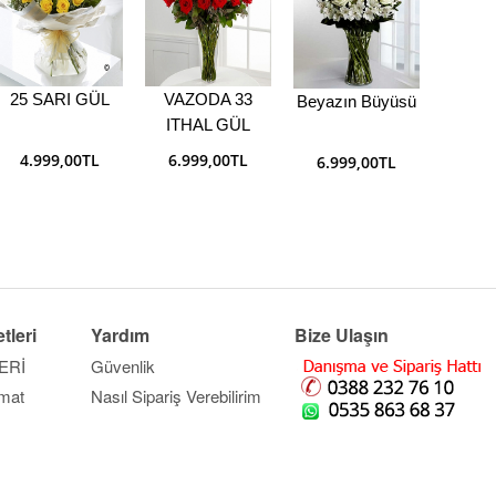
25 SARI GÜL
VAZODA 33
Beyazın Büyüsü
SÜ
ITHAL GÜL
4.999,00TL
6.999,00TL
6.999,00TL
5.9
tleri
Yardım
Bize Ulaşın
ERİ
Güvenlik
imat
Nasıl Sipariş Verebilirim