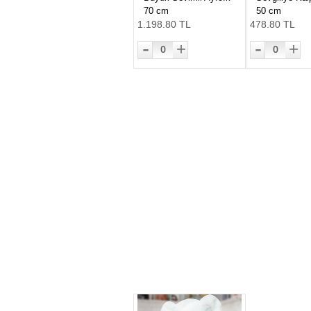
70 cm
50 cm
1.198.80 TL
478.80 TL
-
-
+
+
0
0