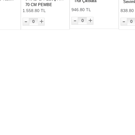
Trüf Çikolata
Seviml
70 CM PEMBE
946.80 TL
1.558.80 TL
838.80
-
-
-
+
+
0
0
0