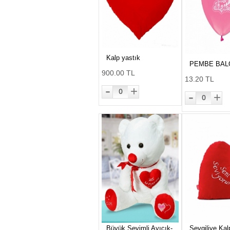
Kalp yastık
PEMBE BAL
900.00 TL
13.20 TL
-
+
0
-
+
0
Büyük Sevimli Ayıcık-
Sevgiliye Kal