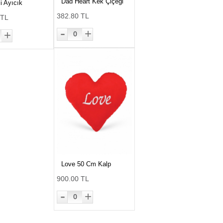
Dad Heart Kek Çiçeği
i Ayıcık
382.80 TL
 TL
-
+
+
0
Love 50 Cm Kalp
900.00 TL
-
+
0