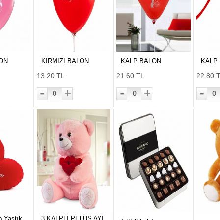
ON
KIRMIZI BALON
KALP BALON
KALP
13.20 TL
21.60 TL
22.80 
-
-
-
+
+
0
0
0
p Yastık
3 KALPLİ PELUŞ AYI