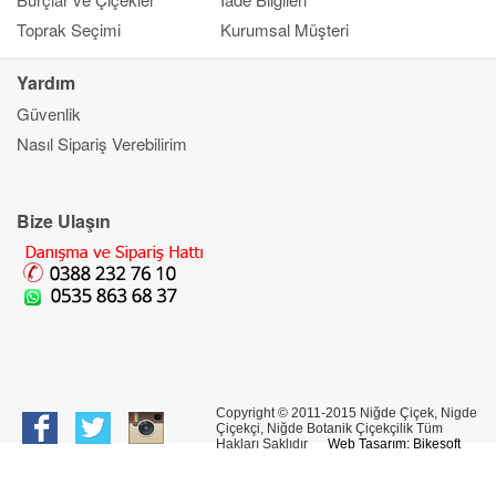
Toprak Seçimi
Kurumsal Müşteri
Yardım
Güvenlik
Kapat
Nasıl Sipariş Verebilirim
Ana Sayfa
Gönderim Amacı
Çiçek
Bize Ulaşın
Banka Bilgileri
Bilgi Merkezi
İletşim
Copyright © 2011-2015 Niğde Çiçek, Nigde
Çiçekçi, Niğde Botanik Çiçekçilik Tüm
Hakları Saklıdır
Web Tasarım: Bikesoft