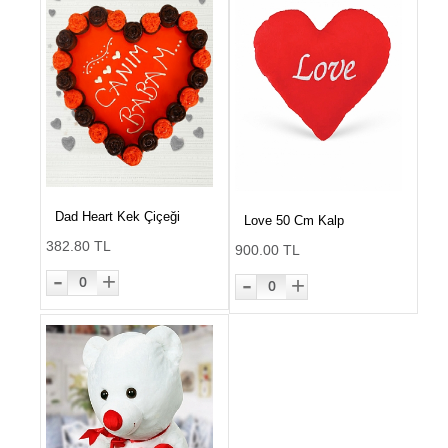
Dad Heart Kek Çiçeği
Love 50 Cm Kalp
382.80 TL
900.00 TL
-
-
+
+
0
0