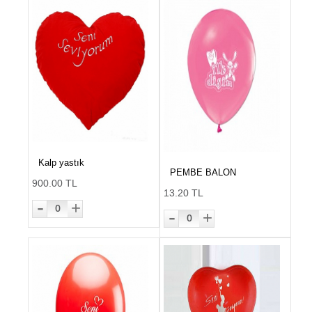
Kalp yastık
PEMBE BALON
900.00 TL
13.20 TL
-
+
0
-
+
0