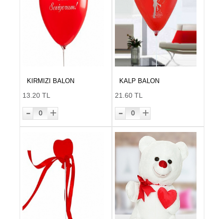
KIRMIZI BALON
KALP BALON
13.20 TL
21.60 TL
-
-
+
+
0
0