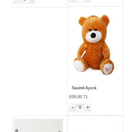
Sevimli Ayıcık
838.80 TL
-
+
0