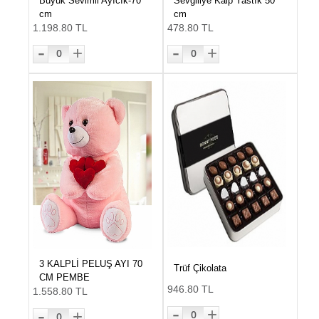
Büyük Sevimli Ayıcık-70
Sevgiliye Kalp Yastık 50
cm
cm
1.198.80 TL
478.80 TL
-
-
+
+
0
0
3 KALPLİ PELUŞ AYI 70
Trüf Çikolata
CM PEMBE
946.80 TL
1.558.80 TL
-
-
+
+
0
0