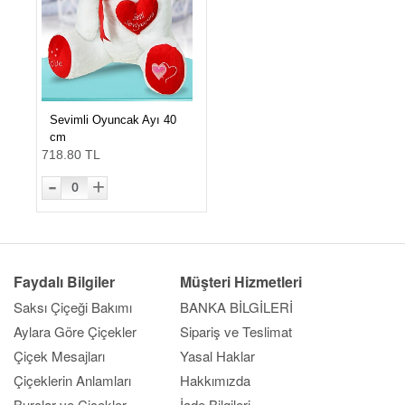
Sevimli Oyuncak Ayı 40
cm
718.80 TL
-
+
0
Faydalı Bilgiler
Müşteri Hizmetleri
Saksı Çiçeği Bakımı
BANKA BİLGİLERİ
Aylara Göre Çiçekler
Sipariş ve Teslimat
Çiçek Mesajları
Yasal Haklar
Çiçeklerin Anlamları
Hakkımızda
Burçlar ve Çiçekler
İade Bilgileri