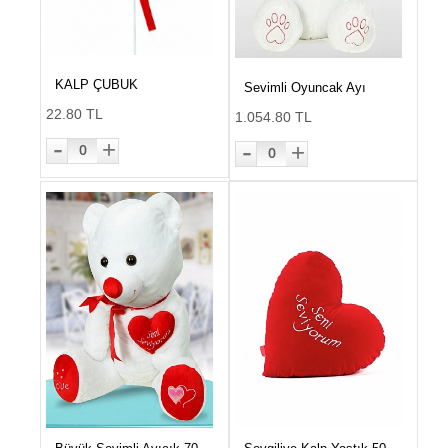
KALP ÇUBUK
Sevimli Oyuncak Ayı
22.80 TL
1.054.80 TL
-
-
+
+
0
0