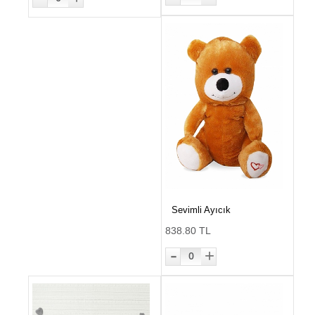
Sevimli Ayıcık
838.80 TL
-
+
0