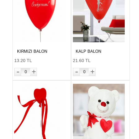
KIRMIZI BALON
KALP BALON
13.20 TL
21.60 TL
-
-
+
+
0
0