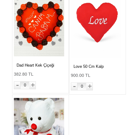
Dad Heart Kek Çiçeği
Love 50 Cm Kalp
382.80 TL
900.00 TL
-
-
+
+
0
0