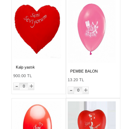
Kalp yastık
PEMBE BALON
900.00 TL
13.20 TL
-
+
0
-
+
0