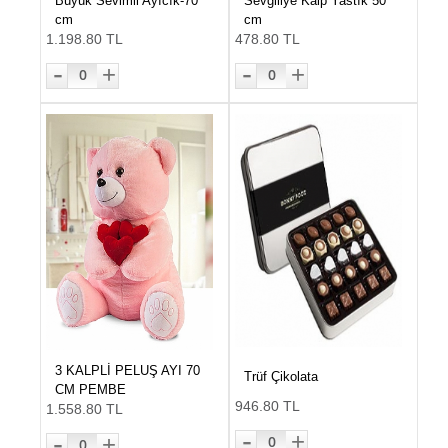
Büyük Sevimli Ayıcık-70
Sevgiliye Kalp Yastık 50
cm
cm
1.198.80 TL
478.80 TL
-
-
+
+
0
0
3 KALPLİ PELUŞ AYI 70
Trüf Çikolata
CM PEMBE
946.80 TL
1.558.80 TL
-
-
+
+
0
0