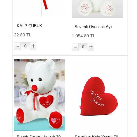
KALP ÇUBUK
Sevimli Oyuncak Ayı
22.80 TL
1.054.80 TL
-
-
+
+
0
0