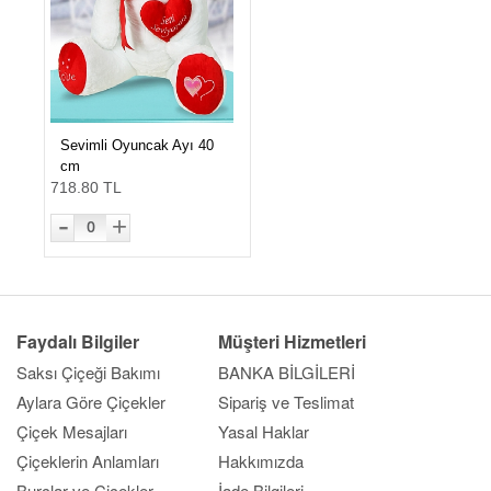
Sevimli Oyuncak Ayı 40
cm
718.80 TL
-
+
0
Faydalı Bilgiler
Müşteri Hizmetleri
Saksı Çiçeği Bakımı
BANKA BİLGİLERİ
Aylara Göre Çiçekler
Sipariş ve Teslimat
Çiçek Mesajları
Yasal Haklar
Çiçeklerin Anlamları
Hakkımızda
Burçlar ve Çiçekler
İade Bilgileri