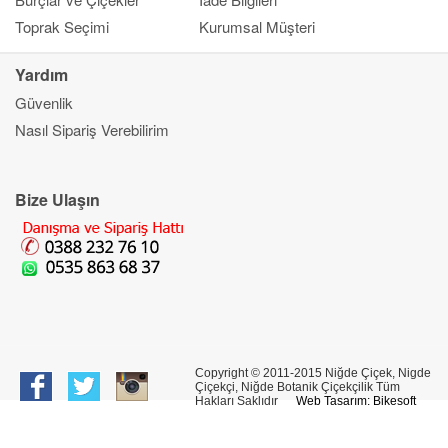
Toprak Seçimi
Kurumsal Müşteri
Yardım
Güvenlik
Kapat
Nasıl Sipariş Verebilirim
Ana Sayfa
Gönderim Amacı
Çiçek
Bize Ulaşın
Banka Bilgileri
Bilgi Merkezi
İletşim
Copyright © 2011-2015 Niğde Çiçek, Nigde
Çiçekçi, Niğde Botanik Çiçekçilik Tüm
Hakları Saklıdır
Web Tasarım: Bikesoft